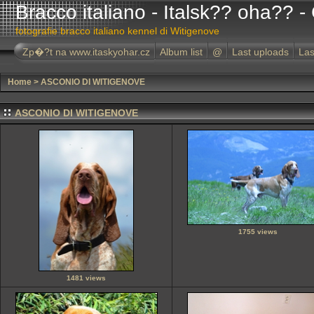
Bracco italiano - Italsk?? oha?? -
fotografie bracco italiano kennel di Witigenove
Zp�?t na www.itaskyohar.cz
Album list
@
Last uploads
La
Home
>
ASCONIO DI WITIGENOVE
ASCONIO DI WITIGENOVE
1755 views
1481 views