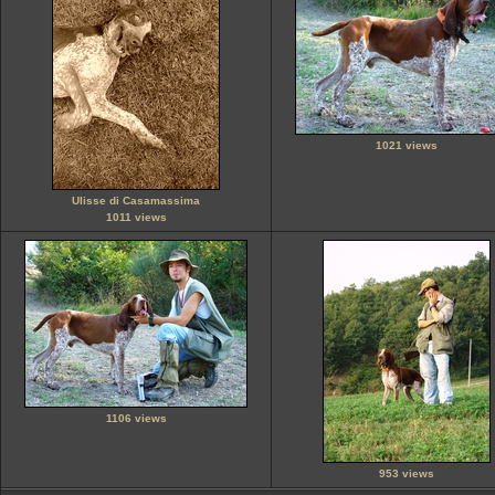
1021 views
Ulisse di Casamassima
1011 views
1106 views
953 views