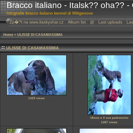
Bracco italiano - Italsk?? oha?? -
fotografie bracco italiano kennel di Witigenove
Zp�?t na www.itaskyohar.cz
Album list
@
Last uploads
La
Home
>
ULISSE DI CASAMASSIMA
ULISSE DI CASAMASSIMA
1429 views
Ulisse e il suo padroncino
1487 views